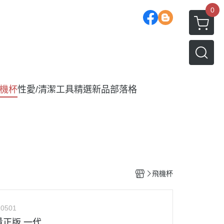
0
機杯
性愛/清潔工具
精選新品
部落格
飛機杯
0501
量正版 一代