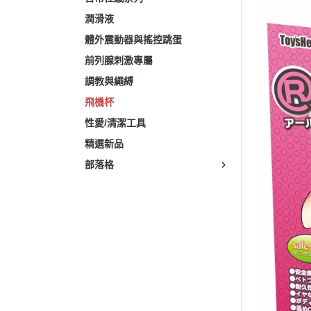
潤滑液
體外震動器與搖控跳蛋
前列腺刺激專屬
調教與繩縛
飛機杯
性愛/清潔工具
精選新品
部落格