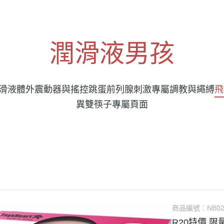
潤滑液男孩
滑液
體外震動器與搖控跳蛋
前列腺刺激專屬
調教與繩縛
飛
異雙筷子專屬頁面
商品編號：
NB02
R20特價 限